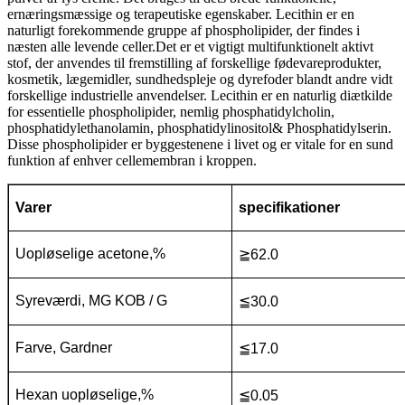
ernæringsmæssige og terapeutiske egenskaber. Lecithin er en
naturligt forekommende gruppe af phospholipider, der findes i
næsten alle levende celler.Det er et vigtigt multifunktionelt aktivt
stof, der anvendes til fremstilling af forskellige fødevareprodukter,
kosmetik, lægemidler, sundhedspleje og dyrefoder blandt andre vidt
forskellige industrielle anvendelser. Lecithin er en naturlig diætkilde
for essentielle phospholipider, nemlig phosphatidylcholin,
phosphatidylethanolamin, phosphatidylinositol& Phosphatidylserin.
Disse phospholipider er byggestenene i livet og er vitale for en sund
funktion af enhver cellemembran i kroppen.
Varer
specifikationer
Uopløselige acetone,%
≧
62.0
Syreværdi, MG KOB / G
≦
30.0
Farve, Gardner
≦
17.0
Hexan uopløselige,%
≦
0.05