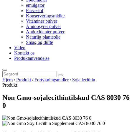
emulgator
Farvestof
Konserveringsmidler
Vitaminer pulver
Aminosyrer pulver
Antioxidanter pulver
Naturlig planteolie
Smag og dufte
Viden
Kontakt os
Produktanvendelse
Hjem
/
Produkt
/
Fortykningsmidler
/
Soja lecithin
Produkt
Non Gmo-sojalecithintilskud CAS 8030 76
0