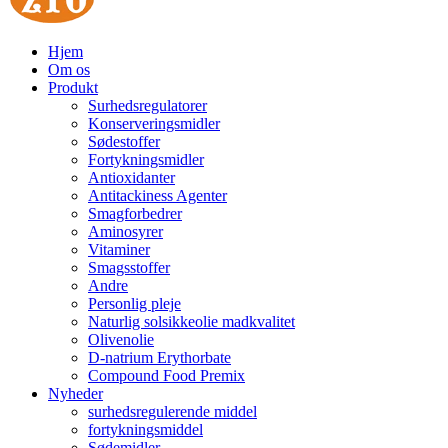
Hjem
Om os
Produkt
Surhedsregulatorer
Konserveringsmidler
Sødestoffer
Fortykningsmidler
Antioxidanter
Antitackiness Agenter
Smagforbedrer
Aminosyrer
Vitaminer
Smagsstoffer
Andre
Personlig pleje
Naturlig solsikkeolie madkvalitet
Olivenolie
D-natrium Erythorbate
Compound Food Premix
Nyheder
surhedsregulerende middel
fortykningsmiddel
Sødemidler