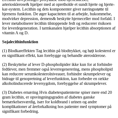
arteriosklerose& hjælper med at opretholde et sundt hjerte og hjerte-
kar-system. Lecithin og dets komponenter giver næringsstøtte til
hjernens funktion. De øger kapaciteten til at arbejde, hukommelse,
modvirker depression, demens& beskytte hjerneceller mod forfald. I
lever metaboliserer lecithin tilstoppende fedt og reducerer risikoen
for leverdegeneration. I tarmkanalen hjælper lecithin absorptionen af
​​vitamin A og D.
Sojalecithinfunktion
(1) Blodkareffekten Tag lecithin på blodtrykket, og højt kolesterol er
en signifikant effekt, kan forebygge og behandle aterosklerose.
(2) Beskyttelse af lever D-phospholipider ikke kun for at forhindre
fedtlever, men fremmer også leverregenerering, mens phospholipid
kan reducere serumkolesterolniveauer, forhindre skrumpelever og
bidrage til genopretning af leverfunktion, kan forbedre en række
alkoholinducerede leversygdom, forebyggelse af skrumpelever.
(3) Diabetes ernæring Hvis diabetespatienterne spiser mere end 20
gram lecithin, er opsvingningsgraden af ​​diabetes ganske
bemærkelsesværdig, især for koldbrand i urinen og andre
komplikationer af åreforkalkning hos patienter med symptomer på
signifikant forbedring.