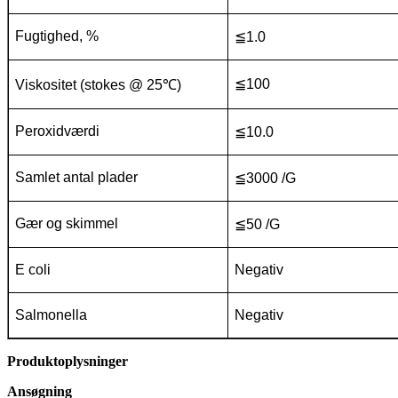
Fugtighed
, %
≦
1.0
≦
100
Viskositet (stokes @ 25
℃
)
Peroxidværdi
≦
10.0
Samlet antal plader
≦
3000 /G
Gær og skimmel
≦
50 /G
E coli
Negativ
Salmonella
Negativ
Produktoplysninger
Ansøgning