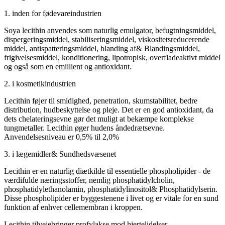
1. inden for fødevareindustrien
Soya lecithin anvendes som naturlig emulgator, befugtningsmiddel,
dispergeringsmiddel, stabiliseringsmiddel, viskositetsreducerende
middel, antispatteringsmiddel, blanding af& Blandingsmiddel,
frigivelsesmiddel, konditionering, lipotropisk, overfladeaktivt middel
og også som en emillient og antioxidant.
2. i kosmetikindustrien
Lecithin føjer til smidighed, penetration, skumstabilitet, bedre
distribution, hudbeskyttelse og pleje. Det er en god antioxidant, da
dets chelateringsevne gør det muligt at bekæmpe komplekse
tungmetaller. Lecithin øger hudens åndedrætsevne.
Anvendelsesniveau er 0,5% til 2,0%
3. i lægemidler& Sundhedsvæsenet
Lecithin er en naturlig diætkilde til essentielle phospholipider - de
værdifulde næringsstoffer, nemlig phosphatidylcholin,
phosphatidylethanolamin, phosphatidylinositol& Phosphatidylserin.
Disse phospholipider er byggestenene i livet og er vitale for en sund
funktion af enhver cellemembran i kroppen.
Lecithin tilvejebringer profylakse mod hjertelidelser,