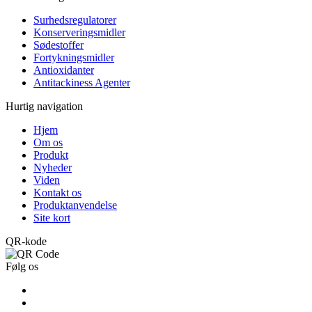
Surhedsregulatorer
Konserveringsmidler
Sødestoffer
Fortykningsmidler
Antioxidanter
Antitackiness Agenter
Hurtig navigation
Hjem
Om os
Produkt
Nyheder
Viden
Kontakt os
Produktanvendelse
Site kort
QR-kode
Følg os