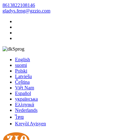
8613822108146
gladys.feng@gzzio.com
Sprog
English
suomi
Polski
Latviešu
Čeština
Việt Nam
Español
українська
Ελληνικά
Nederlands
ไทย
Kreyòl Ayisyen